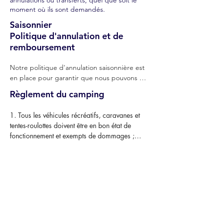
annulations ou transferts, quel que soit le
moment où ils sont demandés.
Saisonnier
Politique d'annulation et de
remboursement
Notre politique d'annulation saisonnière est 
en place pour garantir que nous pouvons 
gérer nos ressources efficacement. Les 
Règlement du camping
campeurs saisonniers bénéficient d'un tarif 
saisonnier réduit car ils acceptent de payer 
1. Tous les véhicules récréatifs, caravanes et 
pour un trimestre allant du week-end de la 
tentes-roulottes doivent être en bon état de 
fête de la Reine (mai) au 31 octobre.

fonctionnement et exempts de dommages ;

1. Admissibilité au remboursement : les 
2. Les véhicules récréatifs ne peuvent pas 
campeurs saisonniers sont admissibles à un 
dépasser les dimensions suivantes : pas plus 
remboursement si le coût de leur tarif 
de 8 pieds 6 pouces de large ou pas plus de 
quotidien (régulier, ordinaire ou associé) ne 
42 pieds de long ;

dépasse pas le coût total de leur séjour 
saisonnier.

3. Les caravanes pouvant être attribuées 
comme « Mini-maison », « Mini-maison » ou 